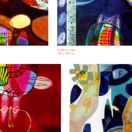
Acrílico s/ tela
150 x 120 cm