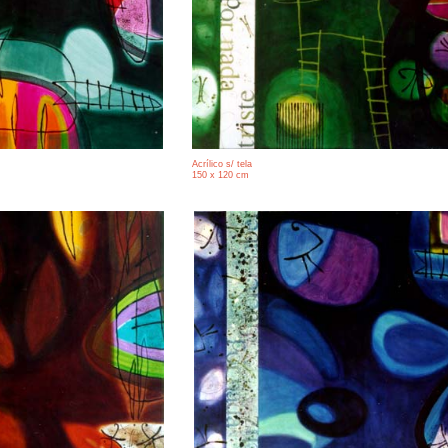
Acrílico s/ tela
150 x 120 cm