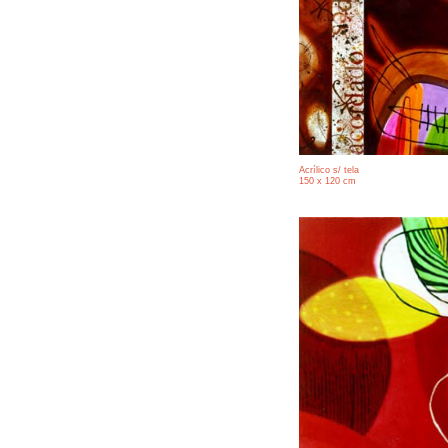
Acrílico s/ tela
150 x 120 cm