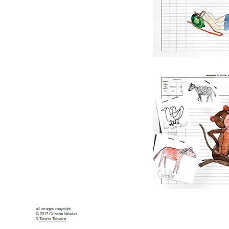
all images copyright
© 2017 Cristina Valadas
&
Teresa Teixeira