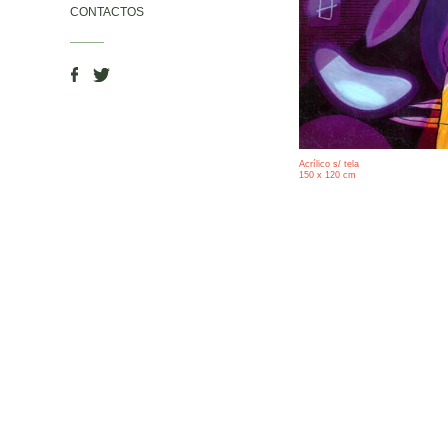
CONTACTOS
Acrílico s/ tela
150 x 120 cm