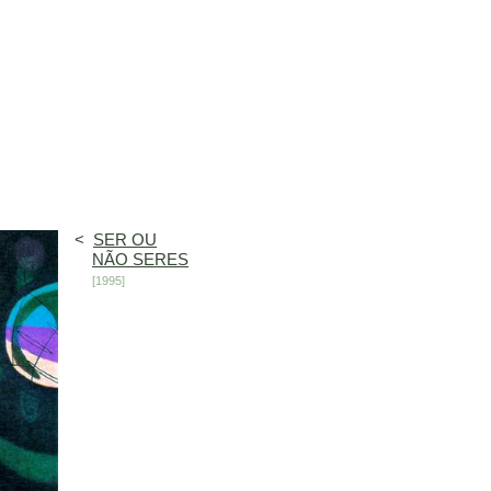
<
SER OU
NÃO SERES
[1995]