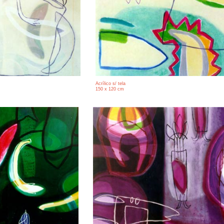
Acrílico s/ tela
150 x 120 cm