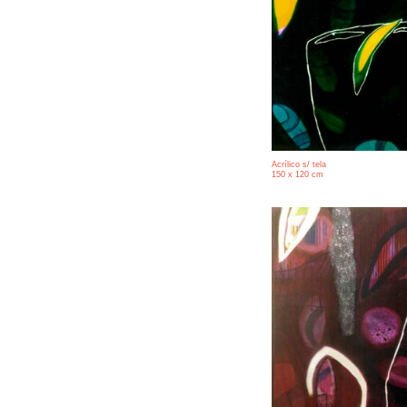
Acrílico s/ tela
150 x 120 cm