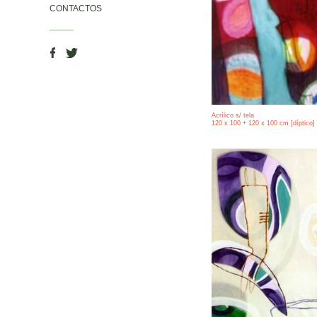
CONTACTOS
Acrílico s/ tela
120 x 100 + 120 x 100 cm [díptico]