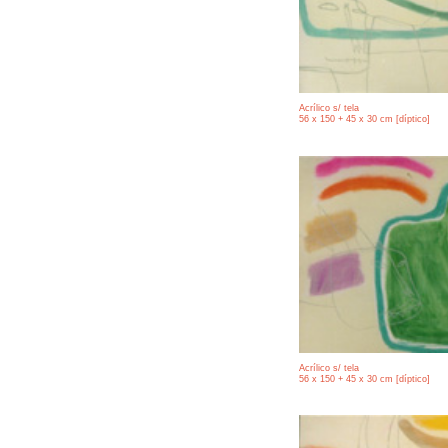
Acrílico s/ tela
56 x 150 + 45 x 30 cm [díptico]
Acrílico s/ tela
56 x 150 + 45 x 30 cm [díptico]