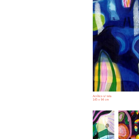
Acrílico s/ tela
145 x 94 cm