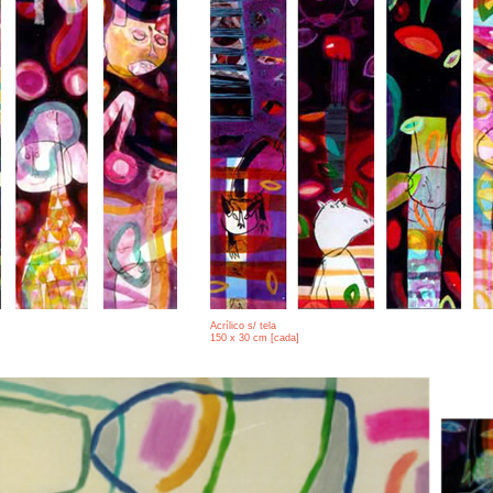
Acrílico s/ tela
150 x 30 cm [cada]