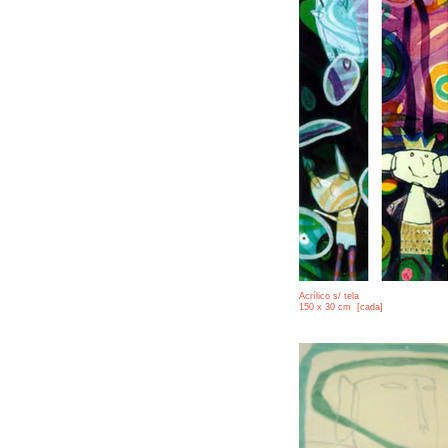
Acrílico s/ tela
150 x 30 cm [cada]