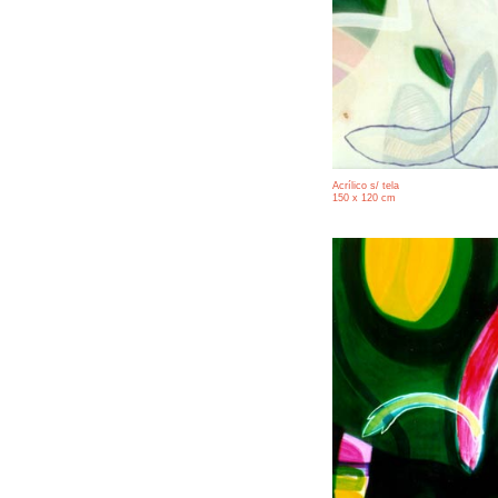
Acrílico s/ tela
150 x 120 cm